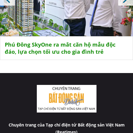
Phú Đông SkyOne ra mắt căn hộ mẫu độc
đáo, lựa chọn tối ưu cho gia đình trẻ
Chuyên trang của Tạp chí điện tử Bất động sản Việt Nam
(Reatimes)