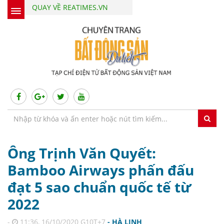
QUAY VỀ REATIMES.VN
Ông Trịnh Văn Quyết:
Bamboo Airways phấn đấu
đạt 5 sao chuẩn quốc tế từ
2022
-
11:36, 16/10/2020 G10T+7
- HÀ LINH