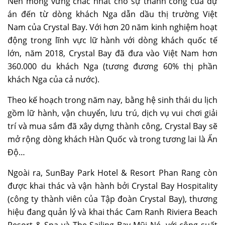
Nền móng vững chắc nhất cho sự thành công của dự
án đến từ dòng khách Nga dẫn dầu thị trường Việt
Nam của Crystal Bay. Với hơn 20 năm kinh nghiệm hoạt
động trong lĩnh vực lữ hành với dòng khách quốc tế
lớn, năm 2018, Crystal Bay đã đưa vào Việt Nam hơn
360.000 du khách Nga (tương đương 60% thị phần
khách Nga của cả nước).
Theo kế hoạch trong năm nay, bằng hệ sinh thái du lịch
gồm lữ hành, vận chuyển, lưu trú, dịch vụ vui chơi giải
trí và mua sắm đã xây dựng thành công, Crystal Bay sẽ
mở rộng dòng khách Hàn Quốc và trong tương lai là Ấn
Độ…
Ngoài ra, SunBay Park Hotel & Resort Phan Rang còn
được khai thác và vận hành bởi Crystal Bay Hospitality
(công ty thành viên của Tập đoàn Crystal Bay), thương
hiệu đang quản lý và khai thác Cam Ranh Riviera Beach
Resort & Spa và The Sailing Bay Mũi Né, với công suất