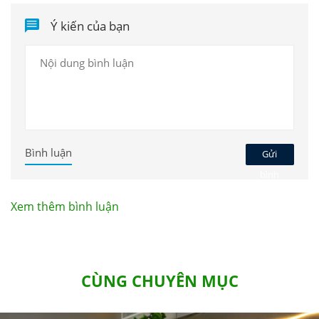
SunBay Park Hotel & Resort Phan Rang: Tầm
Ý kiến của bạn
vóc quốc tế, hơi thở bản địa
Tinh thần Muji, “câu chuyện đại dương” và
văn hóa bản địa tại SunBay Park Hotel &
Resort Phan Rang
Bình luận
Gửi
bình
luận
Xem thêm bình luận
CÙNG CHUYÊN MỤC