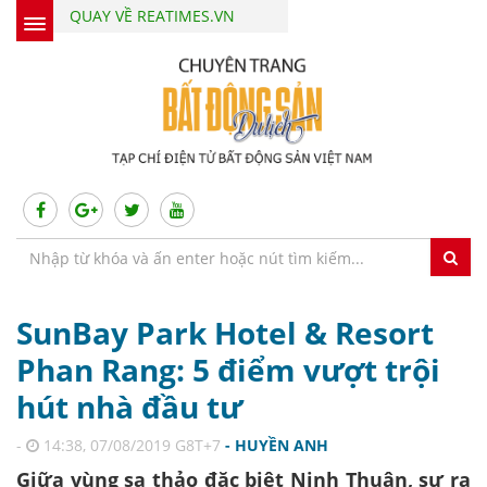
QUAY VỀ REATIMES.VN
SunBay Park Hotel & Resort
Phan Rang: 5 điểm vượt trội
hút nhà đầu tư
-
14:38, 07/08/2019 G8T+7
- HUYỀN ANH
Giữa vùng sa thảo đặc biệt Ninh Thuận, sự ra