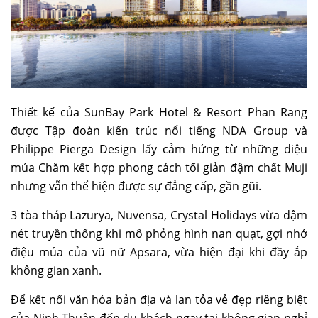
Thiết kế của SunBay Park Hotel & Resort Phan Rang
được Tập đoàn kiến trúc nổi tiếng NDA Group và
Philippe Pierga Design lấy cảm hứng từ những điệu
múa Chăm kết hợp phong cách tối giản đậm chất Muji
nhưng vẫn thể hiện được sự đẳng cấp, gần gũi.
3 tòa tháp Lazurya, Nuvensa, Crystal Holidays vừa đậm
nét truyền thống khi mô phỏng hình nan quạt, gợi nhớ
điệu múa của vũ nữ Apsara, vừa hiện đại khi đầy ắp
không gian xanh.
Để kết nối văn hóa bản địa và lan tỏa vẻ đẹp riêng biệt
của Ninh Thuận đến du khách ngay tại không gian nghỉ