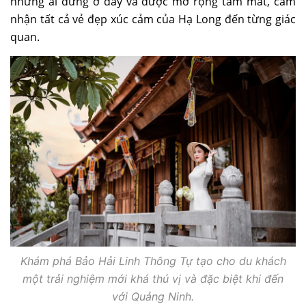
những ai đứng ở đây và được mở rộng tầm mắt, cảm
nhận tất cả vẻ đẹp xúc cảm của Hạ Long đến từng giác
quan.
Khám phá Bảo Hải Linh Thông Tự tạo cho du khách
một trải nghiệm mới khá thú vị và đặc biệt khi đến
với Quảng Ninh.