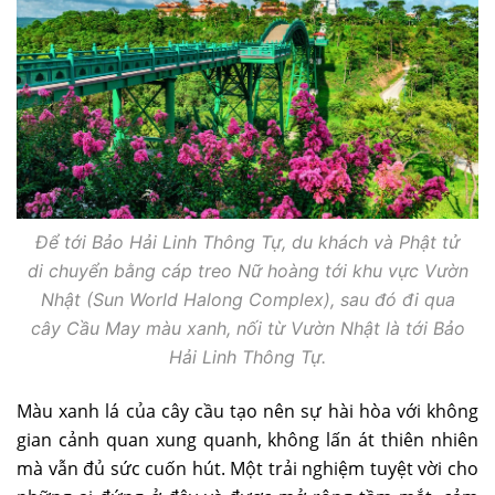
Để tới Bảo Hải Linh Thông Tự, du khách và Phật tử
di chuyển bằng cáp treo Nữ hoàng tới khu vực Vườn
Nhật (Sun World Halong Complex), sau đó đi qua
cây Cầu May màu xanh, nối từ Vườn Nhật là tới Bảo
Hải Linh Thông Tự.
Màu xanh lá của cây cầu tạo nên sự hài hòa với không
gian cảnh quan xung quanh, không lấn át thiên nhiên
mà vẫn đủ sức cuốn hút. Một trải nghiệm tuyệt vời cho