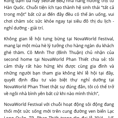
Kong đậm đà hay Seorae BBQ nhà hàng nướng thịt từ
Hàn Quốc. Chuỗi tiện ích tạo thành hệ sinh thái “tất cả
trong một” bất cứ ai đến đây đều có thể ăn uống, vui
chơi chăm sóc sức khỏe ngay tại siêu đô thị du lịch -
nghỉ dưỡng - giải trí.
Không gian lễ hội tưng bừng tại NovaWorld Festival,
mang lại một mùa hè lý tưởng cho hàng ngàn du khách
ghé thăm. Cô Minh Thơ (Bình Thuận) chủ nhận của
second home tại NovaWorld Phan Thiết chia sẻ: tôi
cảm thấy rất hào hứng khi được cùng gia đình và
những người bạn tham gia không khí lễ hội tại đây,
quyết định đầu tư vào biệt thự nghỉ dưỡng tại
NovaWorld Phan Thiet thật sự đúng đắn, tôi có thể trở
về ngôi nhà bình yên bất cứ khi nào mình thích”,
NovaWorld Festival với chuỗi hoạt động sôi động đang
thổi một sức sống mới trên cung đường ven biển Lạc
Long Quân, TP. Phan Thiết trong dịp đại lễ 30/4 - 1/5