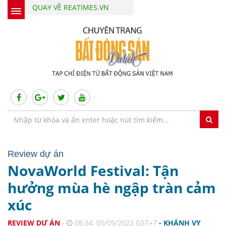
QUAY VỀ REATIMES.VN
Review dự án
NovaWorld Festival: Tận
hưởng mùa hè ngập tràn cảm
xúc
REVIEW DỰ ÁN
-
08:34, 05/05/2022 G5T+7
- KHÁNH VY