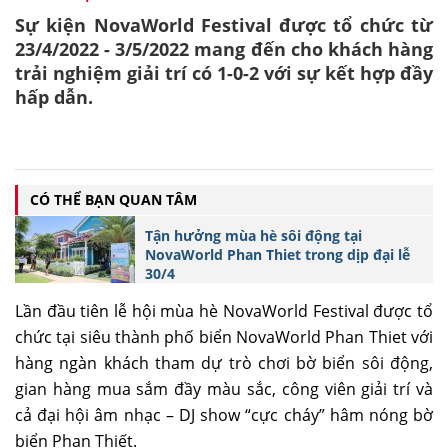
Sự kiện NovaWorld Festival được tổ chức từ
23/4/2022 - 3/5/2022 mang đến cho khách hàng
trải nghiệm giải trí có 1-0-2 với sự kết hợp đầy
hấp dẫn.
CÓ THỂ BẠN QUAN TÂM
Tận hưởng mùa hè sôi động tại
NovaWorld Phan Thiet trong dịp đại lễ
30/4
Lần đầu tiên lễ hội mùa hè NovaWorld Festival được tổ
chức tại siêu thành phố biển NovaWorld Phan Thiet với
hàng ngàn khách tham dự trò chơi bờ biển sôi động,
gian hàng mua sắm đầy màu sắc, công viên giải trí và
cả đại hội âm nhạc – DJ show “cực cháy” hâm nóng bờ
biển Phan Thiết.