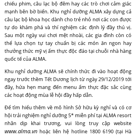
chiếu phim, câu lạc bộ đêm hay các trò chơi cảm giác
mạnh bên bờ biển. Khu nghỉ dưỡng ALMA xây dựng cả
câu lạc bộ khoa học dành cho trẻ nhỏ nơi các con được
tự do khám phá và thí nghiệm các định lý đầy thú vị.
Sau một ngày vui chơi mệt nhoài, các gia đình còn có
thể lựa chọn tự tay chuẩn bị các món ăn ngon hay
thưởng thức mỹ vị ẩm thực độc đáo tại chuỗi nhà hàng
quốc tế của ALMA.
Khu nghỉ dưỡng ALMA sẽ chính thức đi vào hoạt động
ngay trước thềm Tết Dương lịch từ ngày 29/12/2019 tới
đây, hứa hẹn mang đến menu ẩm thực đặc sắc cùng
các hoạt động mùa lễ hội đầy hấp dẫn.
Để tìm hiểu thêm về mô hình Sở hữu kỳ nghỉ và có cơ
hội trải nghiệm nghỉ dưỡng 5* miễn phí tại ALMA resort
nhân dịp khai trương, vui lòng truy cập website
www.alma.vn
hoặc liên hệ hotline 1800 6190 (tại Hà